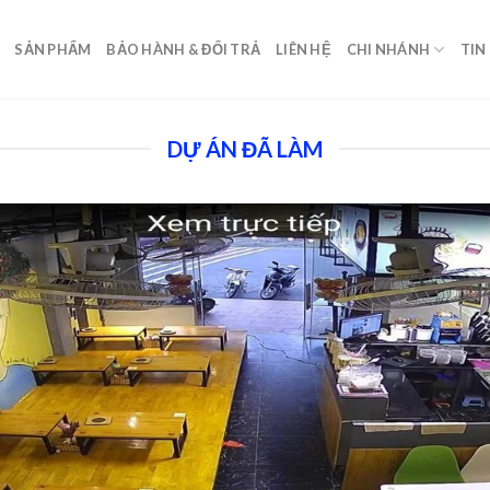
SẢN PHẨM
BẢO HÀNH & ĐỔI TRẢ
LIÊN HỆ
CHI NHÁNH
TIN
DỰ ÁN ĐÃ LÀM