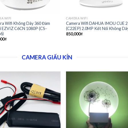
A WIFI
CAMERA WIFI
ra Wifi Không Dây 360 Đàm
Camera Wifi DAHUA IMOU CUE 2
i EZVIZ C6CN 1080P (CS-
(C22EP) 2.0MP Kết Nối Không Dâ
6)
850,000
₫
000
₫
CAMERA GIẤU KÍN