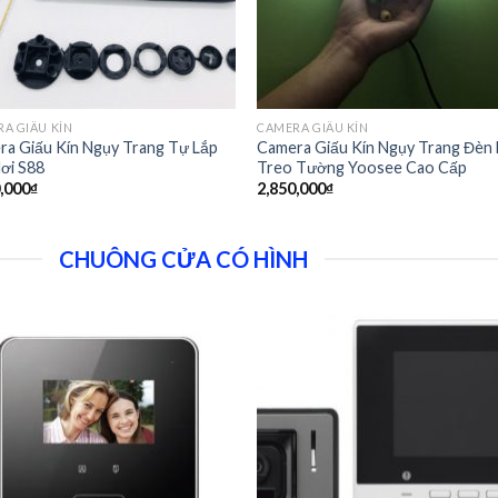
A GIẤU KÍN
CAMERA GIẤU KÍN
ra Giấu Kín Ngụy Trang Tự Lắp
Camera Giấu Kín Ngụy Trang Đèn
ơi S88
Treo Tường Yoosee Cao Cấp
,000
₫
2,850,000
₫
CHUÔNG CỬA CÓ HÌNH