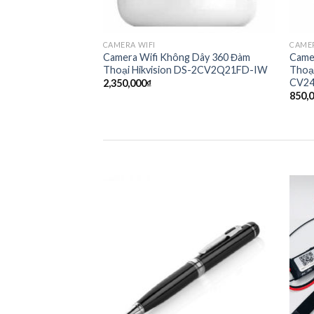
CAMERA WIFI
CAMER
Camera Wifi Không Dây 360 Đàm
Came
Thoại Hikvision DS-2CV2Q21FD-IW
Thoạ
CV24
2,350,000
₫
850,