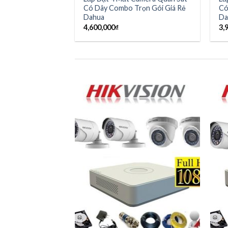
Có Dây Combo Trọn Gói Giá Rẻ
Có
Dahua
Da
4,600,000
₫
3,