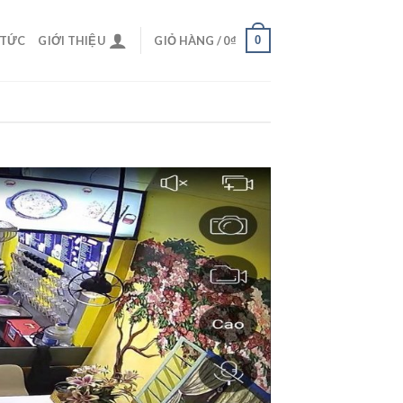
0
 TỨC
GIỚI THIỆU
GIỎ HÀNG /
0
₫