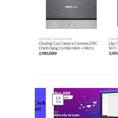
CHUÔNG CỬA CÓ HÌNH
CHUÔ
Chuông Cửa Camera Commax DRC
Lắp 
Chính Hãng Có Màn Hình + Micro
SHT-
2,980,000
₫
3,095
13
Th6