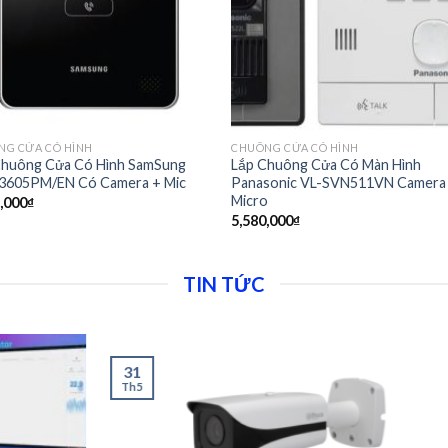
NG CỬA CÓ HÌNH
CHUÔNG CỬA CÓ HÌNH
Chuông Cửa Có Hình SamSung
Lắp Chuông Cửa Có Màn Hình
3605PM/EN Có Camera + Mic
Panasonic VL-SVN511VN Camera
Micro
,000
₫
5,580,000
₫
TIN TỨC
31
21
Th5
Th9