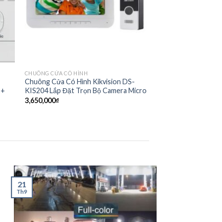
CHUÔNG CỬA CÓ HÌNH
Chuông Cửa Có Hình Kikvision DS-
 +
KIS204 Lắp Đặt Trọn Bộ Camera Micro
3,650,000
₫
15
Th9