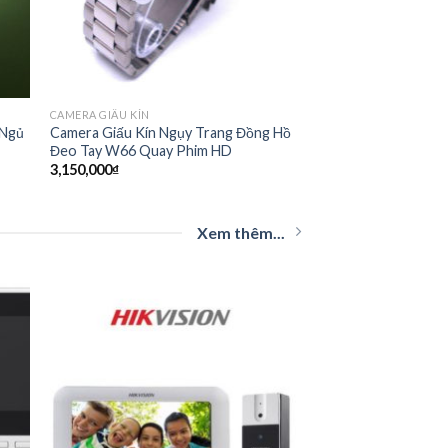
CAMERA GIẤU KÍN
 Ngủ
Camera Giấu Kín Ngụy Trang Đồng Hồ
Đeo Tay W66 Quay Phim HD
3,150,000
₫
Xem thêm...