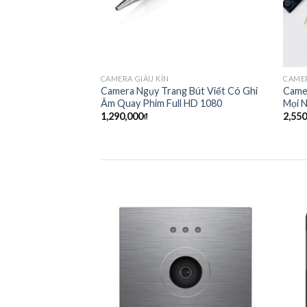
CAMERA GIẤU KÍN
CAMER
Camera Ngụy Trang Bút Viết Có Ghi
Came
Âm Quay Phim Full HD 1080
Mọi N
1,290,000
₫
2,550