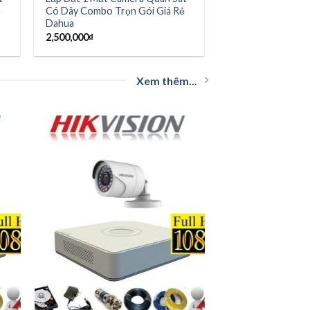
ẻ
Có Dây Combo Trọn Gói Giá Rẻ
Dahua
2,500,000
₫
Xem thêm...