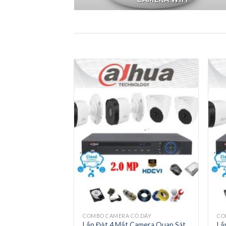
COMBO CAMERA CÓ DÂY
CO
Lắp Đặt 4 Mắt Camera Quan Sát
Lắ