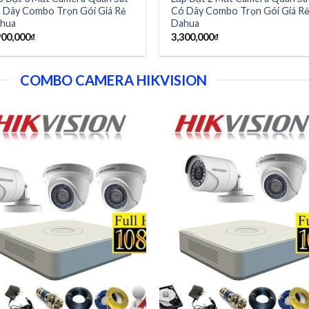
 Dây Combo Trọn Gói Giá Rẻ
Có Dây Combo Trọn Gói Giá R
hua
Dahua
900,000
₫
3,300,000
₫
COMBO CAMERA HIKVISION