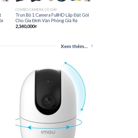
COMBO CAMERA CÓ DÂY
t
Trọn Bộ 1 Camera FullHD Lắp Đặt Gói
Rẻ
Cho Gia Đình Văn Phòng Giá Rẻ
2,340,000
₫
Xem thêm...