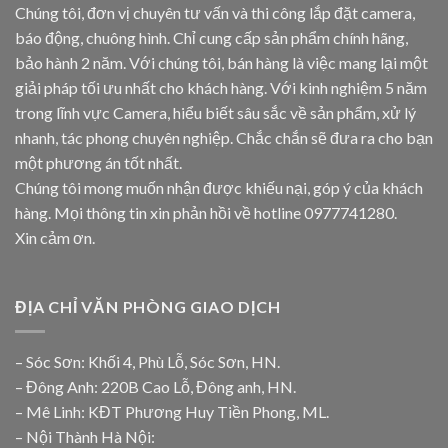
Chúng tôi, đơn vị chuyên tư vấn và thi công lắp đặt camera,
báo động, chuông hình. Chỉ cung cấp sản phẩm chính hãng,
bảo hành 2 năm. Với chúng tôi, bán hàng là việc mang lại một
giải pháp tối ưu nhất cho khách hàng. Với kinh nghiệm 5 năm
trong lĩnh vực Camera, hiểu biết sâu sắc về sản phẩm, xử lý
nhanh, tác phong chuyên nghiệp. Chắc chắn sẽ đưa ra cho bạn
một phương án tốt nhất.
Chúng tôi mong muốn nhận được khiếu nại, góp ý của khách
hàng. Mọi thông tin xin phản hồi về hotline
0977741280
.
Xin cảm ơn.
ĐỊA CHỈ VĂN PHÒNG GIAO DỊCH
– Sóc Sơn: Khối 4, Phù Lỗ, Sóc Sơn, HN.
– Đông Anh: 220B Cao Lỗ, Đông anh, HN.
– Mê Linh: KĐT Phương Huy Tiền Phong, ML.
– Nội Thành Hà Nội: