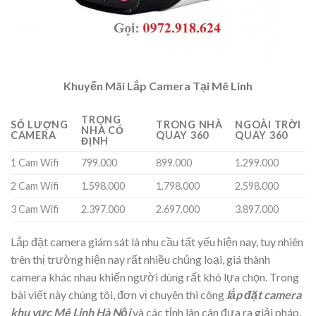
Khuyến Mãi Lắp Camera Tại Mê Linh
TRONG
SỐ LƯỢNG
TRONG NHÀ
NGOÀI TRỜI
NHÀ CỐ
CAMERA
QUAY 360
QUAY 360
ĐỊNH
1 Cam Wifi
799.000
899.000
1.299.000
2 Cam Wifi
1.598.000
1.798.000
2.598.000
3 Cam Wifi
2.397.000
2.697.000
3.897.000
Lắp đặt camera giám sát là nhu cầu tất yếu hiện nay, tuy nhiên
trên thị trường hiện nay rất nhiều chủng loại, giá thành
camera khác nhau khiến người dùng rất khó lựa chọn. Trong
bài viết này chúng tôi, đơn vị chuyên thi công
lắp đặt camera
khu vực Mê Linh Hà Nội
và các tỉnh lân cân đưa ra giải pháp.