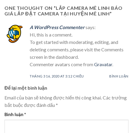
ONE THOUGHT ON “
LẮP CAMERA MÊ LINH BÁO
GIÁ LẮP ĐẶT CAMERA TẠI HUYỆN MÊ LINH
”
A WordPress Commenter
says:
Hi, this is a comment.
To get started with moderating, editing, and
deleting comments, please visit the Comments
screen in the dashboard.
Commenter avatars come from
Gravatar
.
THÁNG 3 16, 2020 AT 3:12 CHIỀU
BÌNH LUẬN
Để lại một bình luận
Email của bạn sẽ không được hiển thị công khai.
Các trường
bắt buộc được đánh dấu
*
Bình luận
*