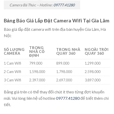
Camera Bá Thức – Hotline:
09777.41280
Bảng Báo Giá Lắp Đặt Camera Wifi Tại Gia Lâm
Báo giá lắp đặt camera wifi trên địa bàn huyện Gia Lâm, Hà
Nội:
TRONG
SỐ LƯỢNG
TRONG NHÀ
NGOÀI TRỜI
NHÀ CỐ
CAMERA
QUAY 360
QUAY 360
ĐỊNH
1 Cam Wifi
799.000
899.000
1.299.000
2 Cam Wifi
1.598.000
1.798.000
2.598.000
3 Cam Wifi
2.397.000
2.697.000
3.897.000
Bảng giá trên có thể thay đổi chút ít theo từng đợt khuyến
mãi. Vui lòng liên hệ số hotline
09777.41280
để biết thêm chi
tiết.