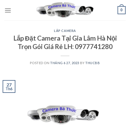
Skip
0
to
content
LẮP CAMERA
Lắp Đặt Camera Tại Gia Lâm Hà Nội
Trọn Gói Giá Rẻ LH: 0977741280
POSTED ON
THÁNG 6 27, 2023
BY
THUCBB
27
Th6