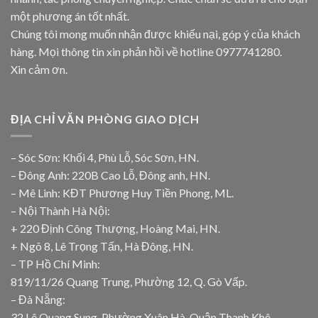
một phương án tốt nhất.
Chúng tôi mong muốn nhận được khiếu nại, góp ý của khách
hàng. Mọi thông tin xin phản hồi về hotline
0977741280
.
Xin cảm ơn.
ĐỊA CHỈ VĂN PHÒNG GIAO DỊCH
– Sóc Sơn: Khối 4, Phù Lỗ, Sóc Sơn, HN.
– Đông Anh: 220B Cao Lỗ, Đông anh, HN.
– Mê Linh: KĐT Phương Huy Tiền Phong, ML.
– Nội Thành Hà Nội:
+ 220 Định Công Thượng, Hoàng Mai, HN.
+ Ngõ 8, Lê Trọng Tấn, Hà Đông, HN.
– TP Hồ Chí Minh:
819/11/26 Quang Trung, Phường 12, Q. Gò Vấp.
– Đà Nẵng:
32 Lê Quang Sung, Phường Xuân Hà, Quận Thanh Khê