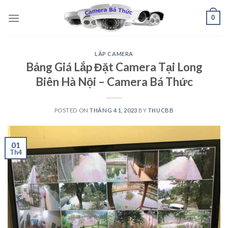
Skip
0
to
content
LẮP CAMERA
Bảng Giá Lắp Đặt Camera Tại Long
Biên Hà Nội – Camera Bá Thức
POSTED ON
THÁNG 4 1, 2023
BY
THUCBB
01
Th4