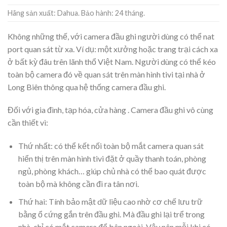
Hãng sản xuất: Dahua. Bảo hành: 24 tháng.
Không những thế, với camera đầu ghi người dùng có thể nat
port quan sát từ xa. Ví dụ: một xưởng hoặc trang trại cách xa
ở bất kỳ đâu trên lãnh thổ Việt Nam. Người dùng có thể kéo
toàn bộ camera đó về quan sát trên màn hình tivi tại nhà ở
Long Biên thông qua hệ thống camera đầu ghi.
Đối với gia đình, tạp hóa, cửa hàng . Camera đầu ghi vô cùng
cần thiết vì:
Thứ nhất: có thể kết nối toàn bộ mắt camera quan sát
hiển thị trên màn hình tivi đặt ở quầy thanh toán, phòng
ngủ, phòng khách… giúp chủ nhà có thể bao quát được
toàn bộ mà không cần đi ra tân nơi.
Thứ hai: Tính bảo mật dữ liệu cao nhờ cơ chế lưu trữ
bằng ổ cứng gắn trên đầu ghi. Mà đầu ghi lại trể trong
nhà, chỉ có mắt camera để bên ngoài. Vậy nên mỗi khi có