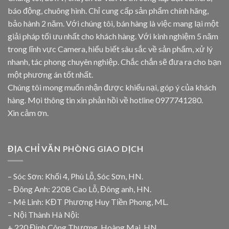
báo động, chuông hình. Chỉ cung cấp sản phẩm chính hãng,
bảo hành 2 năm. Với chúng tôi, bán hàng là việc mang lại một
giải pháp tối ưu nhất cho khách hàng. Với kinh nghiệm 5 năm
trong lĩnh vực Camera, hiểu biết sâu sắc về sản phẩm, xử lý
nhanh, tác phong chuyên nghiệp. Chắc chắn sẽ đưa ra cho bạn
một phương án tốt nhất.
Chúng tôi mong muốn nhận được khiếu nại, góp ý của khách
hàng. Mọi thông tin xin phản hồi về hotline
0977741280
.
Xin cảm ơn.
ĐỊA CHỈ VĂN PHÒNG GIAO DỊCH
– Sóc Sơn: Khối 4, Phù Lỗ, Sóc Sơn, HN.
– Đông Anh: 220B Cao Lỗ, Đông anh, HN.
– Mê Linh: KĐT Phương Huy Tiền Phong, ML.
– Nội Thành Hà Nội:
+ 220 Định Công Thượng, Hoàng Mai, HN.