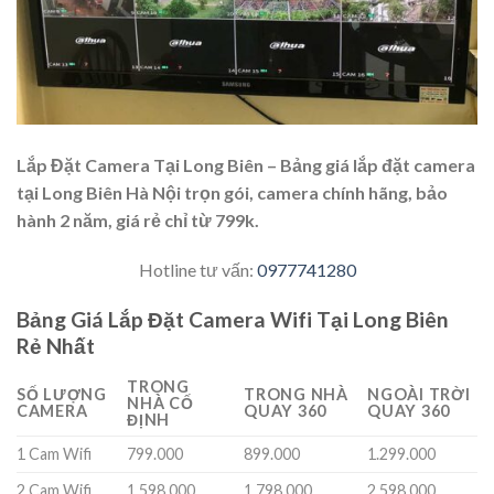
Lắp Đặt Camera Tại Long Biên – Bảng giá lắp đặt camera
tại Long Biên Hà Nội trọn gói, camera chính hãng, bảo
hành 2 năm, giá rẻ chỉ từ 799k.
Hotline tư vấn:
0977741280
Bảng Giá Lắp Đặt Camera Wifi Tại Long Biên
Rẻ Nhất
TRONG
SỐ LƯỢNG
TRONG NHÀ
NGOÀI TRỜI
NHÀ CỐ
CAMERA
QUAY 360
QUAY 360
ĐỊNH
1 Cam Wifi
799.000
899.000
1.299.000
2 Cam Wifi
1.598.000
1.798.000
2.598.000