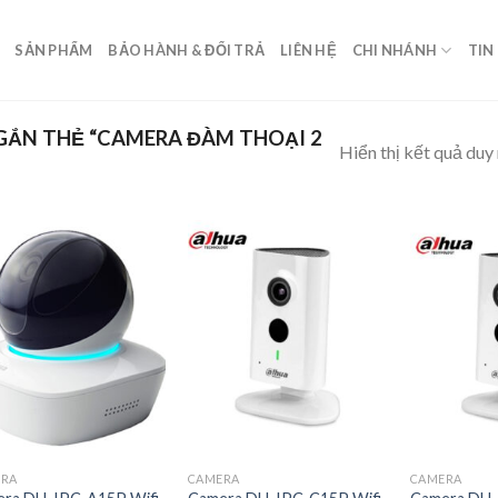
SẢN PHẨM
BẢO HÀNH & ĐỔI TRẢ
LIÊN HỆ
CHI NHÁNH
TIN
ẮN THẺ “CAMERA ĐÀM THOẠI 2
Hiển thị kết quả duy
ERA
CAMERA
CAMERA