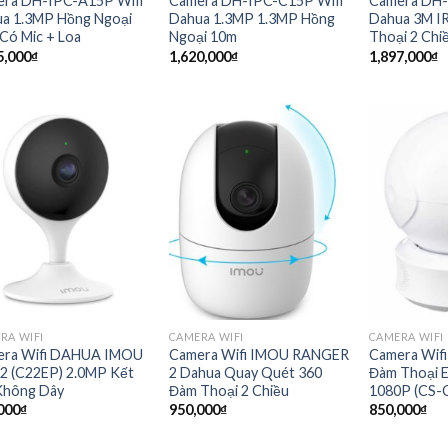
ra DH-IPC-A15P Wifi
Camera DH-IPC-C15P Wifi
Camera DH-
a 1.3MP Hồng Ngoại
Dahua 1.3MP 1.3MP Hồng
Dahua 3M I
Có Mic + Loa
Ngoại 10m
Thoại 2 Chi
5,000
₫
1,620,000
₫
1,897,000
₫
RA WIFI
CAMERA WIFI
CAMERA WIFI
era Wifi DAHUA IMOU
Camera Wifi IMOU RANGER
Camera Wifi
2 (C22EP) 2.0MP Kết
2 Dahua Quay Quét 360
Đàm Thoại 
Không Dây
Đàm Thoại 2 Chiều
1080P (CS-
000
₫
950,000
₫
850,000
₫