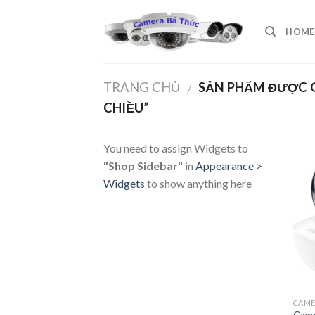
Skip
to
HOME
content
TRANG CHỦ
SẢN PHẨM ĐƯỢC G
/
CHIỀU”
You need to assign Widgets to
"Shop Sidebar"
in
Appearance >
Widgets
to show anything here
CAM