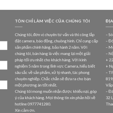
TÔN CHỈ LÀM VIỆC CỦA CHÚNG TÔI
ĐỊ
Chúng tôi, đơn vị chuyên tư vấn và thi công lắp
– Só
đặt camera, báo động, chuông hình. Chỉ cung cấp
– Đ
sản phẩm chính hãng, bảo hành 2 năm. Với
– M
chúng tôi, bán hàng là việc mang lại một giải
– N
pháp tối ưu nhất cho khách hàng. Với kinh
+ 2
nghiệm 5 năm trong lĩnh vực Camera, hiểu biết
+ N
sâu sắc về sản phẩm, xử lý nhanh, tác phong
– T
chuyên nghiệp. Chắc chắn sẽ đưa ra cho bạn
819
một phương án tốt nhất.
Vấp
Chúng tôi mong muốn nhận được khiếu nại, góp
– Đ
ý của khách hàng. Mọi thông tin xin phản hồi về
32 
hotline
0977741280
.
Tha
Xin cảm ơn.