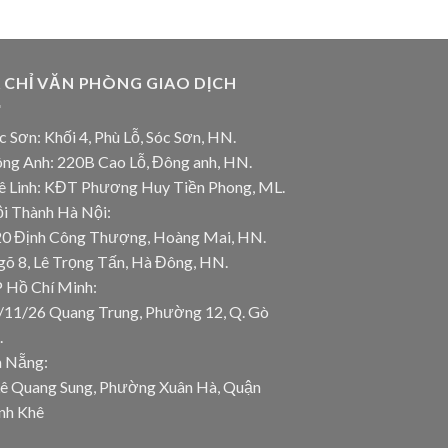
A CHỈ VĂN PHÒNG GIAO DỊCH
c Sơn: Khối 4, Phù Lỗ, Sóc Sơn, HN.
ông Anh: 220B Cao Lỗ, Đông anh, HN.
ê Linh: KĐT Phương Huy Tiền Phong, ML.
ội Thành Hà Nội:
20 Định Công Thượng, Hoàng Mai, HN.
gõ 8, Lê Trọng Tấn, Hà Đông, HN.
P Hồ Chí Minh:
/11/26 Quang Trung, Phường 12, Q. Gò
.
à Nẵng:
Lê Quang Sung, Phường Xuân Hà, Quận
nh Khê