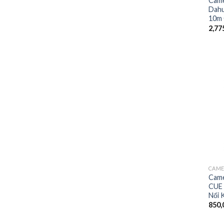
Came
Dahu
10m 
2,77
CAME
Cam
CUE 
Nối 
850,