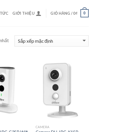
0
 TỨC
GIỚI THIỆU
GIỎ HÀNG /
0
₫
 nhất
CAMERA