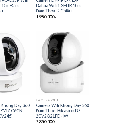
IPC-C35P Wifi
Camera DH-IPC-K15P
R 10m Đàm
Dahua Wifi 1.3M IR 10m
ều
Đàm Thoại 2 Chiều
1,950,000
₫
CAMERA WIFI
 Không Dây 360
Camera Wifi Không Dây 360
EZVIZ C6CN
Đàm Thoại Hikvision DS-
CV246)
2CV2Q21FD-IW
2,350,000
₫