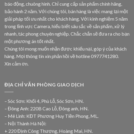
báo động, chuông hình. Chỉ cung cấp sản phẩm chính hãng,
bảo hành 2 năm. Với chúng tôi, bán hàng là việc mang lại một
giải pháp tối ưu nhất cho khách hàng. Với kinh nghiệm 5 năm
trong lĩnh vực Camera, hiểu biết sâu sắc về sản phẩm, xử lý
nhanh, tác phong chuyên nghiệp. Chắc chắn sẽ đưa ra cho bạn
một phương án tốt nhất.
Chúng tôi mong muốn nhận được khiếu nại, góp ý của khách
hàng. Mọi thông tin xin phản hồi về hotline
0977741280
.
Xin cảm ơn.
ĐỊA CHỈ VĂN PHÒNG GIAO DỊCH
– Sóc Sơn: Khối 4, Phù Lỗ, Sóc Sơn, HN.
– Đông Anh: 220B Cao Lỗ, Đông anh, HN.
– Mê Linh: KĐT Phương Huy Tiền Phong, ML.
– Nội Thành Hà Nội:
+ 220 Định Công Thượng, Hoàng Mai, HN.