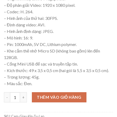
– Độ phân giải Video: 1920 x 1080 pixel.
– Codec: H. 264.
– Hình ảnh của thứ hai: 30FPS.
– Định dạng video: AVI.
– Hình ảnh định dạng: JPEG.
– Mô hình: 16: 9.
– Pin: 1000mAh, 5V DC, Lithium polymer.
– Khe cắm thẻ nhớ Micro SD (không bao gồm) lên đến
128GB.
– Cổng Mini USB để sạc và truyền tập tin.
– Kích thước: 49 x 3,5 x 0,5 cm (hai gói là 5,5 x 3,5 x 0,5 cm).
– Trọng lượng: 45g.
– Màu sắc: Đen.
THÊM VÀO GIỎ HÀNG
SKU:
Cam-Giau-Kin-Tu-Lap