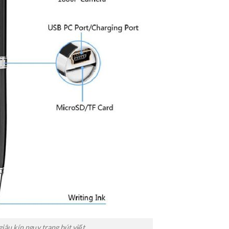
iâu kín ngụy trang bút viết