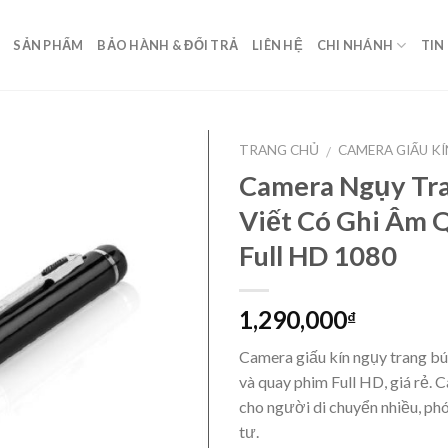
SẢN PHẨM
BẢO HÀNH & ĐỔI TRẢ
LIÊN HỆ
CHI NHÁNH
TIN
TRANG CHỦ
CAMERA GIẤU KÍ
/
Camera Ngụy Tr
Viết Có Ghi Âm 
Full HD 1080
1,290,000
₫
Camera giấu kín ngụy trang bút
và quay phim Full HD, giá rẻ.
cho người di chuyển nhiều, phó
tư.