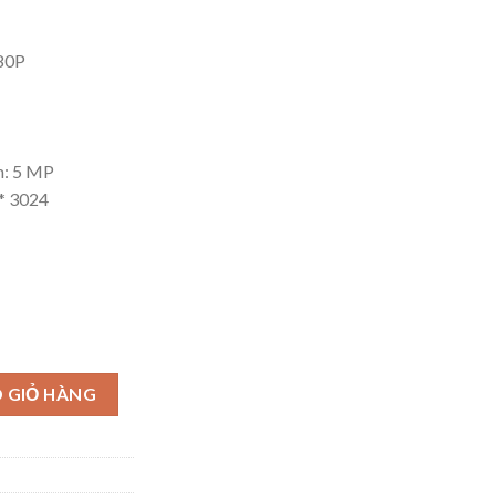
080P
m: 5 MP
 * 3024
 GIỎ HÀNG