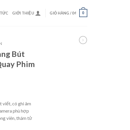
0
 TỨC
GIỚI THIỆU
GIỎ HÀNG /
0
₫
N
ang Bút
Quay Phim
 viết, có ghi âm
 Camera phù hợp
ng viên, thám tử