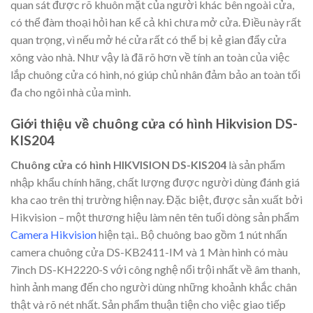
quan sát được rõ khuôn mặt của người khác bên ngoài cửa,
có thể đàm thoại hỏi han kể cả khi chưa mở cửa. Điều này rất
quan trọng, vì nếu mở hé cửa rất có thể bị kẻ gian đẩy cửa
xông vào nhà. Như vậy là đã rõ hơn về tính an toàn của việc
lắp chuông cửa có hình, nó giúp chủ nhân đảm bảo an toàn tối
đa cho ngôi nhà của mình.
Giới thiệu về chuông cửa có hình Hikvision DS-
KIS204
Chuông cửa có hình HIKVISION DS-KIS204
là sản phẩm
nhập khẩu chính hãng, chất lượng được người dùng đánh giá
kha cao trên thị trường hiện nay. Đặc biệt, được sản xuất bởi
Hikvision – một thương hiệu làm nên tên tuổi dòng sản phẩm
Camera Hikvision
hiện tại.. Bộ chuông bao gồm 1 nút nhấn
camera chuông cửa DS-KB2411-IM và 1 Màn hình có màu
7inch DS-KH2220-S với công nghệ nổi trội nhất về âm thanh,
hình ảnh mang đến cho người dùng những khoảnh khắc chân
thật và rõ nét nhất. Sản phẩm thuận tiện cho việc giao tiếp