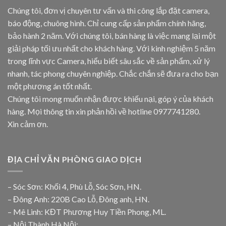
Chúng tôi, đơn vị chuyên tư vấn và thi công lắp đặt camera,
báo động, chuông hình. Chỉ cung cấp sản phẩm chính hãng,
bảo hành 2 năm. Với chúng tôi, bán hàng là việc mang lại một
giải pháp tối ưu nhất cho khách hàng. Với kinh nghiệm 5 năm
trong lĩnh vực Camera, hiểu biết sâu sắc về sản phẩm, xử lý
nhanh, tác phong chuyên nghiệp. Chắc chắn sẽ đưa ra cho bạn
một phương án tốt nhất.
Chúng tôi mong muốn nhận được khiếu nại, góp ý của khách
hàng. Mọi thông tin xin phản hồi về hotline
0977741280
.
Xin cảm ơn.
ĐỊA CHỈ VĂN PHÒNG GIAO DỊCH
– Sóc Sơn: Khối 4, Phù Lỗ, Sóc Sơn, HN.
– Đông Anh: 220B Cao Lỗ, Đông anh, HN.
– Mê Linh: KĐT Phương Huy Tiền Phong, ML.
– Nội Thành Hà Nội: