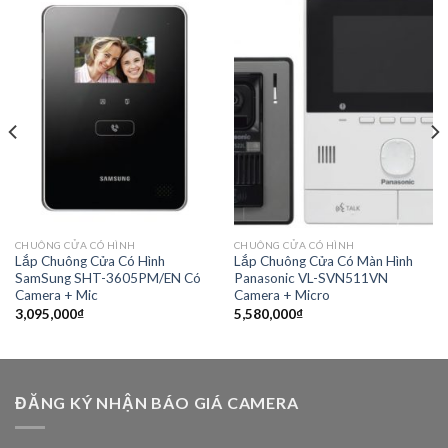
CHUÔNG CỬA CÓ HÌNH
CHUÔNG CỬA CÓ HÌNH
Lắp Chuông Cửa Có Hình
Lắp Chuông Cửa Có Màn Hình
SamSung SHT-3605PM/EN Có
Panasonic VL-SVN511VN
Camera + Mic
Camera + Micro
3,095,000
₫
5,580,000
₫
ĐĂNG KÝ NHẬN BÁO GIÁ CAMERA