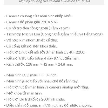
Trọn bộ chuông cửa có hình Hikvision DS-K204
– Camera chuông cửa màn hình nhập khẩu.
– Camera độ phân giải 720 × 576.
– Có hỗ trợ đèn hồng ngoại (Tầm xa 2m).
– Tích hợp Mic và Loa (Công nghệ giảm nhiễu và tiếng vọng).
– Vỏ hợp kim nhôm ,thiết kế đẹp.
– Có cổng kết nối đến khóa điện.
– Hỗ trợ 1 nút kết nối tới 3 màn hình DS-KH2200.
– Kết nối trực tiếp bằng 4 dây từ nút đến màn.
– Kích thước 128 mm × 42 mm × 24.8 mm.
– Màn hình LCD màu TFT 7-inch.
– Màn hình giao tiếp với nhau chế độ rảnh tay.
– Hỗ trợ nút ấn màn hình và camera analog mở rộng.
– Mở khóa từ màn hình.
– Hỗ trợ lưu trữ tối đa 200 hình chụp.
– Điều chỉnh độ sáng, âm lượng, thay đổi nhạc chuông.