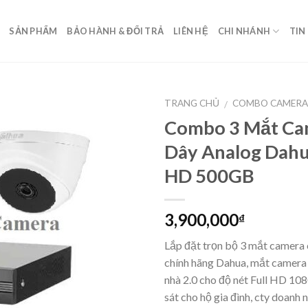
SẢN PHẨM
BẢO HÀNH & ĐỔI TRẢ
LIÊN HỆ
CHI NHÁNH
TIN
TRANG CHỦ
COMBO CAMERA
/
Combo 3 Mắt Ca
Dây Analog Dahua
HD 500GB
3,900,000
₫
Lắp đặt trọn bộ 3 mắt camera 
chính hãng Dahua, mắt camera 
nhà 2.0 cho độ nét Full HD 10
sát cho hộ gia đình, cty doanh