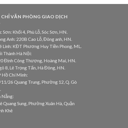
A CHỈ VĂN PHÒNG GIAO DỊCH
c Sơn: Khối 4, Phù Lỗ, Sóc Sơn, HN.
ông Anh: 220B Cao Lỗ, Đông anh, HN.
ê Linh: KĐT Phương Huy Tiền Phong, ML.
ội Thành Hà Nội:
20 Định Công Thượng, Hoàng Mai, HN.
gõ 8, Lê Trọng Tấn, Hà Đông, HN.
P Hồ Chí Minh:
/11/26 Quang Trung, Phường 12, Q. Gò
.
à Nẵng:
Lê Quang Sung, Phường Xuân Hà, Quận
nh Khê