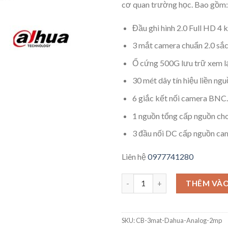
cơ quan trường học. Bao gồm:
Đầu ghi hình 2.0 Full HD 4 k
3 mắt camera chuẩn 2.0 sắc
Ổ cứng 500G lưu trữ xem lạ
30 mét dây tín hiệu liền ngu
6 giắc kết nối camera BNC.
1 nguồn tổng cấp nguồn ch
3 đầu nối DC cấp nguồn ca
Liên hệ
0977741280
THÊM VÀO
SKU:
CB-3mat-Dahua-Analog-2mp