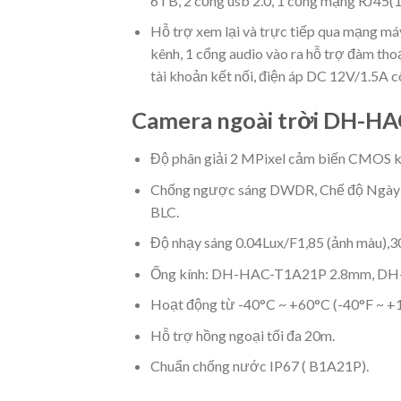
6TB, 2 cổng usb 2.0, 1 cổng mạng RJ45(1
Hỗ trợ xem lại và trực tiếp qua mạng máy
kênh, 1 cổng audio vào ra hỗ trợ đàm thoạ
tài khoản kết nối, điện áp DC 12V/1.5A 
Camera ngoài trời DH-H
Độ phân giải 2 MPixel cảm biến CMOS 
Chống ngược sáng DWDR, Chế độ Ngày Đê
BLC.
Độ nhạy sáng 0.04Lux/F1,85 (ảnh màu),30
Ống kính: DH-HAC-T1A21P 2.8mm, D
Hoạt động từ -40°C ~ +60°C (-40°F ~ +1
Hỗ trợ hồng ngoại tối đa 20m.
Chuẩn chống nước IP67 ( B1A21P).