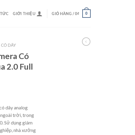
0
 TỨC
GIỚI THIỆU
GIỎ HÀNG /
0
₫
 CÓ DÂY
mera Có
 2.0 Full
có dây analog
ngoài trời, trong
80. Sử dụng giám
 nghiệp, nhà xưởng