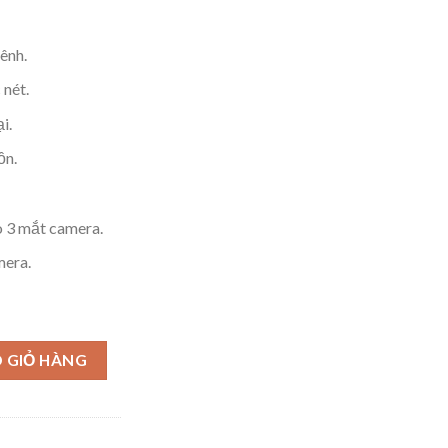
ênh.
 nét.
i.
ồn.
o 3 mắt camera.
mera.
 GIỎ HÀNG