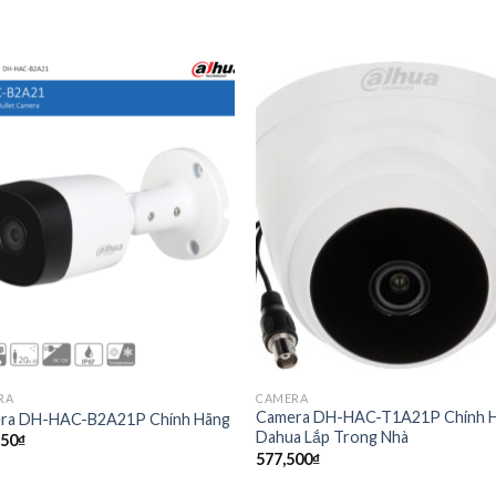
RA
CAMERA
Camera DH-HAC-T1A21P Chính 
ra DH-HAC-B2A21P Chính Hãng
Dahua Lắp Trong Nhà
250
₫
577,500
₫