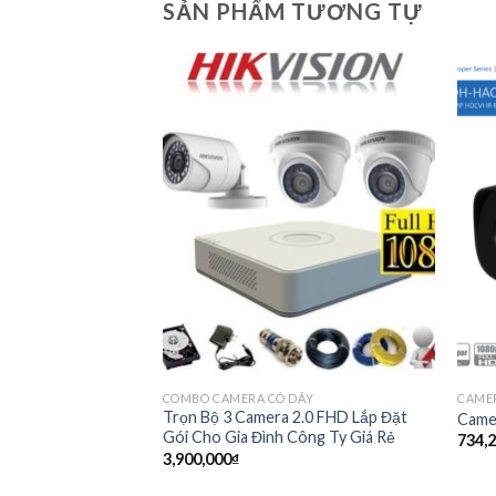
SẢN PHẨM TƯƠNG TỰ
COMBO CAMERA CÓ DÂY
CAME
1A21P Chính Hãng
Trọn Bộ 3 Camera 2.0 FHD Lắp Đặt
Came
Gói Cho Gia Đình Công Ty Giá Rẻ
734,
3,900,000
₫