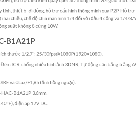
00M), hỗ trợ điều kiển quay quét 3D thông minh với giao thức Da
 tính, thiết bị di động, hỗ trợ cấu hình thông minh qua P2P, Hỗ tr
i hai chiều, chế độ chia màn hình 1/4 đối với đầu 4 cổng và 1/4/8/9
công suất không ổ cứng 10W.
AC-B1A21P
kích thước 1/2.7”; 25/30fps@1080P(1920×1080).
m ICR, chống nhiễu hình ảnh 3DNR, Tự động cân bằng trắng AW
IRE và 0Lux/F1,85 (ảnh hồng ngoại).
H-HAC-B1A21P 3,6mm.
40°F), điện áp 12V DC.