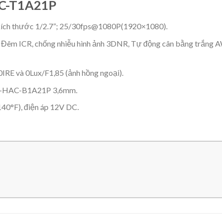
AC-T1A21P
kích thước 1/2.7”; 25/30fps@1080P(1920×1080).
m ICR, chống nhiễu hình ảnh 3DNR, Tự động cân bằng trắng AW
IRE và 0Lux/F1,85 (ảnh hồng ngoại).
H-HAC-B1A21P 3,6mm.
40°F), điện áp 12V DC.