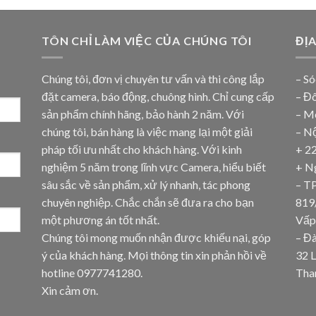
TÔN CHỈ LÀM VIỆC CỦA CHÚNG TÔI
ĐỊ
Chúng tôi, đơn vị chuyên tư vấn và thi công lắp
– Só
đặt camera, báo động, chuông hình. Chỉ cung cấp
– Đ
sản phẩm chính hãng, bảo hành 2 năm. Với
– M
chúng tôi, bán hàng là việc mang lại một giải
– N
pháp tối ưu nhất cho khách hàng. Với kinh
+ 2
nghiệm 5 năm trong lĩnh vực Camera, hiểu biết
+ N
sâu sắc về sản phẩm, xử lý nhanh, tác phong
– T
chuyên nghiệp. Chắc chắn sẽ đưa ra cho bạn
819
một phương án tốt nhất.
Vấp
Chúng tôi mong muốn nhận được khiếu nại, góp
– Đ
ý của khách hàng. Mọi thông tin xin phản hồi về
32 
hotline
0977741280
.
Tha
Xin cảm ơn.