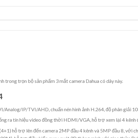
chính trong trọn bộ sản phẩm 3 mắt camera Dahua có dây này.
4
CVI/Analog/IP/TVI/AHD, chuẩn nén hình ảnh H.264, độ phân giải
ổng ra tín hiệu video đồng thời HDMI/VGA, hỗ trợ xem lại 4 kênh 
P(4+1) hỗ trợ lên đến camera 2MP đầu 4 kênh và 5MP đầu 8, với ch