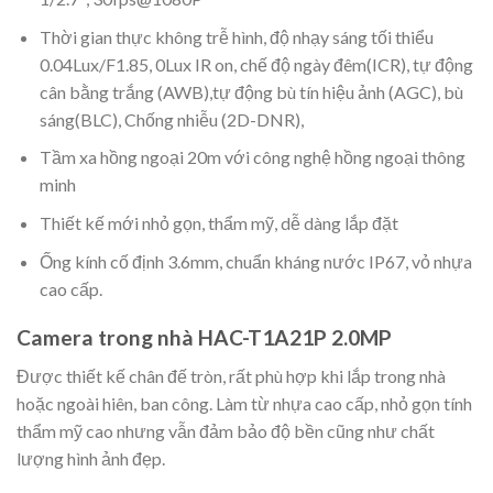
Thời gian thực không trễ hình, độ nhạy sáng tối thiểu
0.04Lux/F1.85, 0Lux IR on, chế độ ngày đêm(ICR), tự động
cân bằng trắng (AWB),tự động bù tín hiệu ảnh (AGC), bù
sáng(BLC), Chống nhiễu (2D-DNR),
Tầm xa hồng ngoại 20m với công nghệ hồng ngoại thông
minh
Thiết kế mới nhỏ gọn, thẩm mỹ, dễ dàng lắp đặt
Ống kính cố định 3.6mm, chuẩn kháng nước IP67, vỏ nhựa
cao cấp.
Camera trong nhà HAC-T1A21P 2.0MP
Được thiết kế chân đế tròn, rất phù hợp khi lắp trong nhà
hoặc ngoài hiên, ban công. Làm từ nhựa cao cấp, nhỏ gọn tính
thẩm mỹ cao nhưng vẫn đảm bảo độ bền cũng như chất
lượng hình ảnh đẹp.