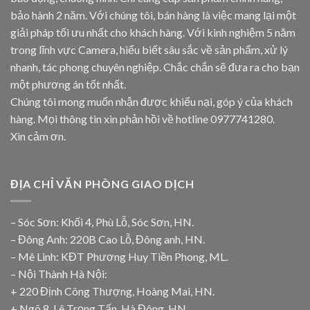
bảo hành 2 năm. Với chúng tôi, bán hàng là việc mang lại một
giải pháp tối ưu nhất cho khách hàng. Với kinh nghiệm 5 năm
trong lĩnh vực Camera, hiểu biết sâu sắc về sản phẩm, xử lý
nhanh, tác phong chuyên nghiệp. Chắc chắn sẽ đưa ra cho bạn
một phương án tốt nhất.
Chúng tôi mong muốn nhận được khiếu nại, góp ý của khách
hàng. Mọi thông tin xin phản hồi về hotline
0977741280
.
Xin cảm ơn.
ĐỊA CHỈ VĂN PHÒNG GIAO DỊCH
– Sóc Sơn: Khối 4, Phù Lỗ, Sóc Sơn, HN.
– Đông Anh: 220B Cao Lỗ, Đông anh, HN.
– Mê Linh: KĐT Phương Huy Tiền Phong, ML.
– Nội Thành Hà Nội:
+ 220 Định Công Thượng, Hoàng Mai, HN.
+ Ngõ 8, Lê Trọng Tấn, Hà Đông, HN.