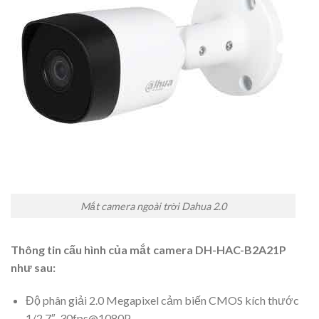
Mắt camera ngoài trời Dahua 2.0
Thông tin cấu hình của mắt camera DH-HAC-B2A21P
như sau:
Độ phân giải 2.0 Megapixel cảm biến CMOS kích thước
1/2.7″, 30fps@1080P