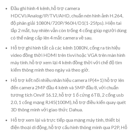
Đầu ghi hình 4 kênh, hỗ trợ camera
HDCVI/Analog/IP/TVI/AHD, chuẩn nén hình ảnh H.264,
độ phân giải 1080N/720P/960H/D1(1-25fps). Hiện tai
lắp 2 mắt, tuy nhiên vẫn còn trống 4 cổng giúp người dùng
có thể nâng cấp lên 4 mắt camera về sau.
Hỗ trợ ghi hình tất cả các kênh 1080N, cổng ra tín hiệu
video đồng thời HDMI trên tivvi hoặc VGA trên màn hình
máy tính. hỗ trợ xem lại 4 kênh đồng thời với chế độ tìm
kiếm thông minh theo ngày và theo giờ.
Hỗ trợ kết nối nhiều nhãn hiệu camera IP(4+1) hỗ trợ lên
đến camera 2MP đầu 4 kênh và 5MP đầu 8, với chuẩn
tương tích Onvif 16.12, hỗ trợ 1 ổ cứng 6TB, 2 cổng usb
2.0, 1 cổng mạng RJ45(100M), hỗ trợ điều kiển quay quét
3D thông minh với giao thức Dahua.
Hỗ trợ xem lại và trực tiếp qua mạng máy tính, thiết bị
điện thoại di động, hỗ trợ cấu hình thông minh qua P2P, Hỗ