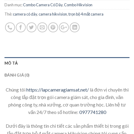
Danh mục:
Combo Camera Có Dây
,
Combo Hikvision
Thẻ:
camera có dây
,
camera hikvision
,
trọn bộ 4 mắt camera
MÔ TẢ
ĐÁNH GIÁ (0)
Chúng tôi
https://lapcameragiamsat.net/
là đơn vị chuyên thi
công lắp đặt trọn gói camera giám sát, cho gia đình, văn
phòng công ty, nhà xưởng, cơ quan trường học. Liên hệ tư
vấn 24/7 theo số hotline:
0977741280
Dưới đây là thông tin chi tiết các sản phẩm thiết bị trong gói
lắp đặt trọn bộ 4 mắt camera Hikvision chúng tôi cung cấp.