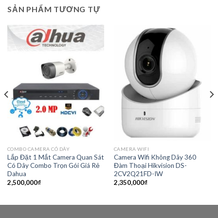
SẢN PHẨM TƯƠNG TỰ
COMBO CAMERA CÓ DÂY
CAMERA WIFI
Lắp Đặt 1 Mắt Camera Quan Sát
Camera Wifi Không Dây 360
Có Dây Combo Trọn Gói Giá Rẻ
Đàm Thoại Hikvision DS-
Dahua
2CV2Q21FD-IW
2,500,000
₫
2,350,000
₫