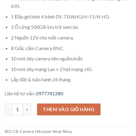
trời.
1 Đầu ghi hình 4 kênh DS-7104HGHI-F1/N HD.
1 Ổ cứng 500GB lưu trữ xem lại.
2 Nguồn 12V cho mắt camera.
8 Giắc cắm Camera BNC.
10 mét dây camera liên nguồn/mắt.
10 mét dây mạng Lan + 2 hạt mạng J45.
Lắp đặt & bảo hành 24 tháng.
Liên hệ tư vấn:
0977741280
THÊM VÀO GIỎ HÀNG
SKU:
CB-Camera-Hikvision-4mat-Nhua