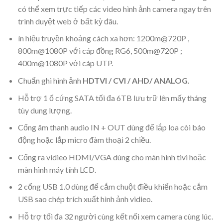
có thể xem trực tiếp các video hình ảnh camera ngay trên
trình duyệt web ở bất kỳ đâu.
ín hiệu truyền khoảng cách xa hơn: 1200m@720P ,
800m@1080P với cáp đồng RG6, 500m@720P ;
400m@1080P với cáp UTP.
Chuẩn ghi hình ảnh
HDTVI / CVI / AHD/ ANALOG.
Hỗ trợ 1 ổ cứng SATA tối đa 6TB lưu trữ lên mấy tháng
tùy dung lượng.
Cổng âm thanh audio IN + OUT dùng để lắp loa còi báo
động hoặc lắp micro đàm thoại 2 chiều.
Cổng ra vidieo HDMI/VGA dùng cho màn hình tivi hoặc
màn hình máy tính LCD.
2 cổng USB 1.0 dùng để cắm chuột điều khiển hoặc cắm
USB sao chép trích xuất hình ảnh vidieo.
Hỗ trợ tối đa 32 người cùng kết nối xem camera cùng lúc.