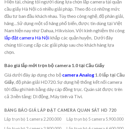
Hiện tại, chúng tôi người dùng lựa chọn lắp camera tại quận
cầu giấy Hà Nội có nhiều giải pháp. Theo đó có những mức
đầu tư ban đầu khách nhau. Tùy theo công nghệ, độ phân giải,
hãng…Sử dụng một số hãng phổ biến, được tin dùng tại Việt
Nam hiện nay như Dahua, Hikvision. Với kinh nghiệm thi công
lắp đặt camera Hà Nội
khắp các quận huyện, Dưới đây
chúng tôi cung cấp các giải pháp sau cho khách hàng lựa
chọn.
Báo giá lắp mới trọn bộ camera 1.0 tại Cầu Giấy
Giá dưới đây áp dụng cho bộ
camera Analog
1.0 lắp tại Cầu
Giấy
, độ phân giải HD720. Sự dụng hệ thống kết nối camera
tới đầu ghi hình bằng dây cáp đồng trục. Quán sát được trên
cả 3 nền tảng: Di động, Máy tính và Tivi.
BẢNG BÁO GIÁ LẮP ĐẶT CAMERA QUAN SÁT HD 720
Lắp trọn bộ 1 camera 2.200.000
Lắp trọn bộ 5 camera 5.900.000
Lắp trọn bộ 2 camera 2.900.000
Lắp trọn bộ 6 camera 6.600.000