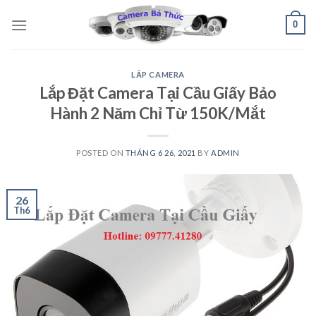
Skip
0
to
content
LẮP CAMERA
Lắp Đặt Camera Tại Cầu Giấy Bảo
Hành 2 Năm Chỉ Từ 150K/Mắt
POSTED ON
THÁNG 6 26, 2021
BY
ADMIN
26
Th6