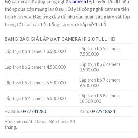
Bộ camera sử dụng công nghệ
Camera IP
, truyền tải dữ liệu
thông qua cáp mạng lan 8 sợi. Đây là công nghệ camera tiên
tiến hiện nay. Đáp ứng đầy đủ nhu cầu quan sát, giám sát tập
trung tất các các hệ thống camera khắp về 1 chỗ.
BẢNG BÁO GIÁ LẮP ĐẶT CAMERA IP 2.0 FULL HD
Lắp trọn bộ 5 camera
Lắp trọn bộ 1 camera 3.500.000
7.500.000
Lắp trọn bộ 6 camera
Lắp trọn bộ 2 camera 4.500.000
8.500.000
Lắp trọn bộ 7 camera
Lắp trọn bộ 3 camera 5.500.000
9.500.000
Lắp trọn bộ 8 camera
Lắp trọn bộ 4 camera 6.500.000
10.500.000
Hotline:
0977741280
Zalo:
0972918624
Hãng sản xuất: Dahua. Bảo hành: 24
tháng.