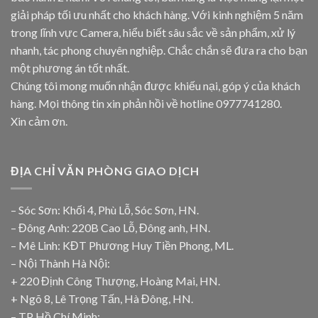
giải pháp tối ưu nhất cho khách hàng. Với kinh nghiệm 5 năm
trong lĩnh vực Camera, hiểu biết sâu sắc về sản phẩm, xử lý
nhanh, tác phong chuyên nghiệp. Chắc chắn sẽ đưa ra cho bạn
một phương án tốt nhất.
Chúng tôi mong muốn nhận được khiếu nại, góp ý của khách
hàng. Mọi thông tin xin phản hồi về hotline
0977741280
.
Xin cảm ơn.
ĐỊA CHỈ VĂN PHÒNG GIAO DỊCH
– Sóc Sơn: Khối 4, Phù Lỗ, Sóc Sơn, HN.
– Đông Anh: 220B Cao Lỗ, Đông anh, HN.
– Mê Linh: KĐT Phương Huy Tiền Phong, ML.
– Nội Thành Hà Nội:
+ 220 Định Công Thượng, Hoàng Mai, HN.
+ Ngõ 8, Lê Trọng Tấn, Hà Đông, HN.
– TP Hồ Chí Minh: