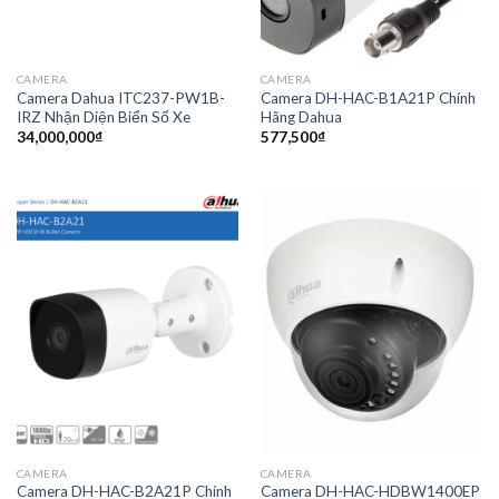
CAMERA
CAMERA
Camera Dahua ITC237-PW1B-
Camera DH-HAC-B1A21P Chính
IRZ Nhận Diện Biển Số Xe
Hãng Dahua
34,000,000
₫
577,500
₫
CAMERA
CAMERA
Camera DH-HAC-B2A21P Chính
Camera DH-HAC-HDBW1400EP