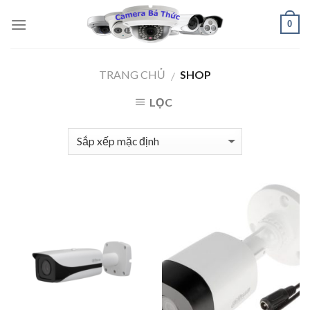
Skip
0
to
content
TRANG CHỦ
SHOP
/
LỌC