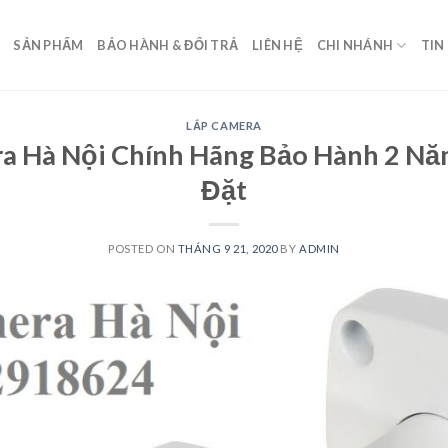
SẢN PHẨM
BẢO HÀNH & ĐỔI TRẢ
LIÊN HỆ
CHI NHÁNH
TIN
LẮP CAMERA
a Hà Nội Chính Hãng Bảo Hành 2 Nă
Đặt
POSTED ON
THÁNG 9 21, 2020
BY
ADMIN