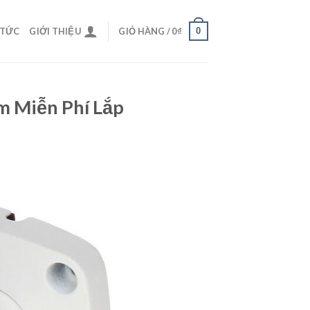
0
 TỨC
GIỚI THIỆU
GIỎ HÀNG /
0
₫
m Miễn Phí Lắp