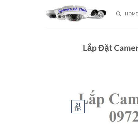
Skip
to
HOME
content
Lắp Đặt Camer
21
Th9