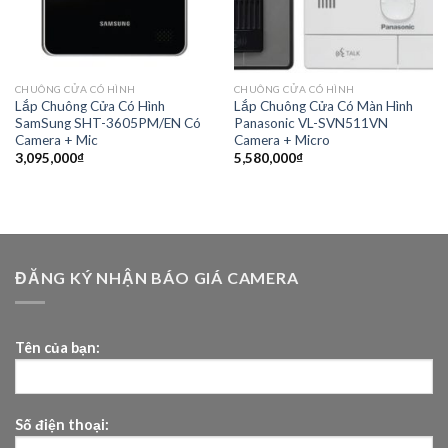
CHUÔNG CỬA CÓ HÌNH
CHUÔNG CỬA CÓ HÌNH
Lắp Chuông Cửa Có Hình
Lắp Chuông Cửa Có Màn Hình
SamSung SHT-3605PM/EN Có
Panasonic VL-SVN511VN
Camera + Mic
Camera + Micro
3,095,000
₫
5,580,000
₫
ĐĂNG KÝ NHẬN BÁO GIÁ CAMERA
Tên của bạn:
Số điện thoại: