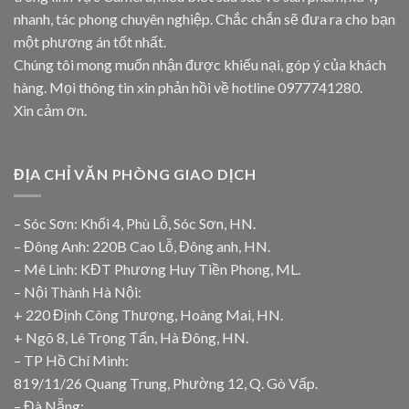
nhanh, tác phong chuyên nghiệp. Chắc chắn sẽ đưa ra cho bạn
một phương án tốt nhất.
Chúng tôi mong muốn nhận được khiếu nại, góp ý của khách
hàng. Mọi thông tin xin phản hồi về hotline
0977741280
.
Xin cảm ơn.
ĐỊA CHỈ VĂN PHÒNG GIAO DỊCH
– Sóc Sơn: Khối 4, Phù Lỗ, Sóc Sơn, HN.
– Đông Anh: 220B Cao Lỗ, Đông anh, HN.
– Mê Linh: KĐT Phương Huy Tiền Phong, ML.
– Nội Thành Hà Nội:
+ 220 Định Công Thượng, Hoàng Mai, HN.
+ Ngõ 8, Lê Trọng Tấn, Hà Đông, HN.
– TP Hồ Chí Minh:
819/11/26 Quang Trung, Phường 12, Q. Gò Vấp.
– Đà Nẵng: