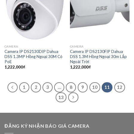
CAMERA
CAMERA
Camera IP DS2130DIP Dahua
Camera IP DS2130FIP Dahua
DSS 1.3MP Hồng Ngoại 30M Có
DSS 1.3M Hồng Ngoại 30m Lắp
PoE
Ngoài Trời
1,222,000
₫
1,222,000
₫
1
2
3
…
8
9
10
11
12
13
ĐĂNG KÝ NHẬN BÁO GIÁ CAMERA