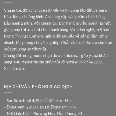
Chúng tôi, đơn vị chuyên tư vấn và thi công lắp đặt camera,
báo động, chuông hình. Chỉ cung cấp sản phẩm chính hãng,
bảo hành 2 năm. Với chúng tôi, bán hàng là việc mang lại một
giải pháp tối ưu nhất cho khách hàng. Với kinh nghiệm 5 năm
trong lĩnh vực Camera, hiểu biết sâu sắc về sản phẩm, xử lý
nhanh, tác phong chuyên nghiệp. Chắc chắn sẽ đưa ra cho bạn
một phương án tốt nhất.
Chúng tôi mong muốn nhận được khiếu nại, góp ý của khách
hàng. Mọi thông tin xin phản hồi về hotline
0977741280
.
Xin cảm ơn.
ĐỊA CHỈ VĂN PHÒNG GIAO DỊCH
– Sóc Sơn: Khối 4, Phù Lỗ, Sóc Sơn, HN.
– Đông Anh: 220B Cao Lỗ, Đông anh, HN.
– Mê Linh: KĐT Phương Huy Tiền Phong, ML.