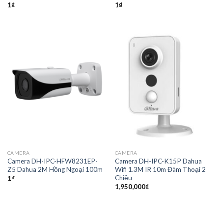
1
₫
1
₫
CAMERA
CAMERA
Camera DH-IPC-HFW8231EP-
Camera DH-IPC-K15P Dahua
Z5 Dahua 2M Hồng Ngoại 100m
Wifi 1.3M IR 10m Đàm Thoại 2
Chiều
1
₫
1,950,000
₫