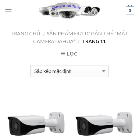
Skip
0
to
content
TRANG CHỦ
SẢN PHẨM ĐƯỢC GẮN THẺ “MẮT
/
CAMERA DAHUA”
TRANG 11
/
LỌC