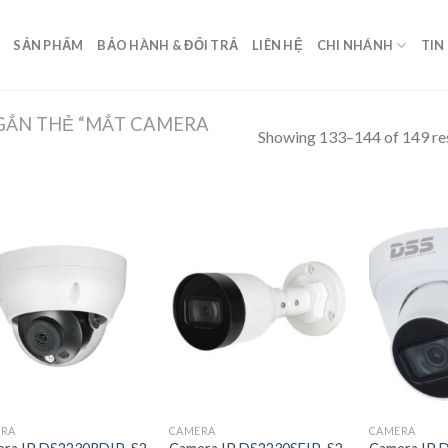
SẢN PHẨM
BẢO HÀNH & ĐỔI TRẢ
LIÊN HỆ
CHI NHÁNH
TIN
GẮN THẺ “MẮT CAMERA
Showing 133–144 of 149 re
ERA
CAMERA
CAMERA