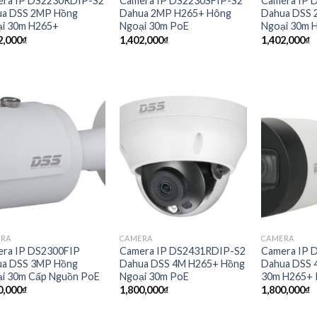
ra IP DS2230RDIP-S2
Camera IP DS2230SFIP-S2
Camera IP 
ua DSS 2MP Hồng
Dahua 2MP H265+ Hông
Dahua DSS 
i 30m H265+
Ngoại 30m PoE
Ngoại 30m 
2,000
₫
1,402,000
₫
1,402,000
₫
ERA
CAMERA
CAMERA
ra IP DS2300FIP
Camera IP DS2431RDIP-S2
Camera IP 
ua DSS 3MP Hồng
Dahua DSS 4M H265+ Hồng
Dahua DSS 
i 30m Cấp Nguồn PoE
Ngoại 30m PoE
30m H265+
0,000
₫
1,800,000
₫
1,800,000
₫