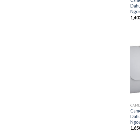
Came
Dah
Ngoạ
1,40
CAM
Came
Dah
Ngoạ
1,65