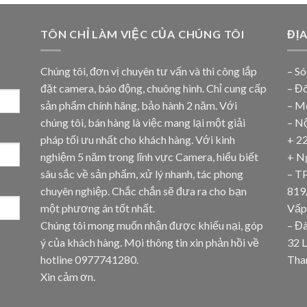
TÔN CHỈ LÀM VIỆC CỦA CHÚNG TÔI
ĐỊ
Chúng tôi, đơn vị chuyên tư vấn và thi công lắp
– Só
đặt camera, báo động, chuông hình. Chỉ cung cấp
– Đ
sản phẩm chính hãng, bảo hành 2 năm. Với
– M
chúng tôi, bán hàng là việc mang lại một giải
– N
pháp tối ưu nhất cho khách hàng. Với kinh
+ 2
nghiệm 5 năm trong lĩnh vực Camera, hiểu biết
+ N
sâu sắc về sản phẩm, xử lý nhanh, tác phong
– T
chuyên nghiệp. Chắc chắn sẽ đưa ra cho bạn
819
một phương án tốt nhất.
Vấp
Chúng tôi mong muốn nhận được khiếu nại, góp
– Đ
ý của khách hàng. Mọi thông tin xin phản hồi về
32 
hotline
0977741280
.
Tha
Xin cảm ơn.