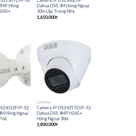
DS2230TDIP-S2
Camera IP DS2300DIP
2MP Hồng
Dahua DSS 3M Hông Ngoại
H265+
30m Lắp Trong Nhà
1,650,000
₫
CAMERA
DS2431SFIP-S2
Camera IP DS2431TDIP-S2
4M Hồng Ngoại
Dahua DSS 4MP H265+
 PoE
Hồng Ngoại 30m
1,800,000
₫