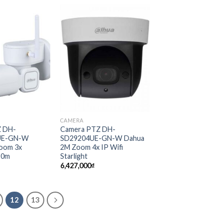
CAMERA
Z DH-
Camera PTZ DH-
UE-GN-W
SD29204UE-GN-W Dahua
oom 3x
2M Zoom 4x IP Wifi
20m
Starlight
6,427,000
₫
12
13