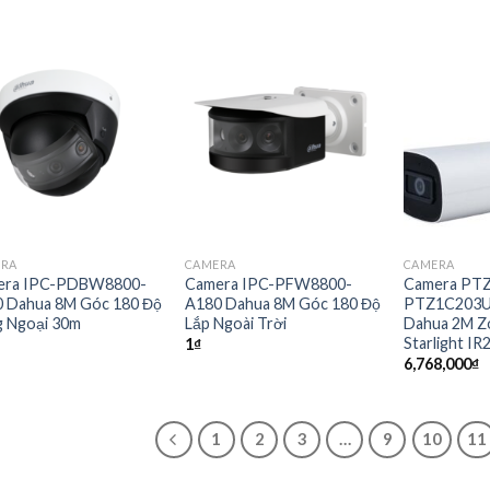
ERA
CAMERA
CAMERA
era IPC-PDBW8800-
Camera IPC-PFW8800-
Camera PT
 Dahua 8M Góc 180 Độ
A180 Dahua 8M Góc 180 Độ
PTZ1C203
 Ngoại 30m
Lắp Ngoài Trời
Dahua 2M Z
Starlight IR
1
₫
6,768,000
₫
1
2
3
…
9
10
11