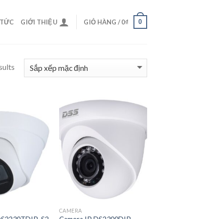
0
 TỨC
GIỚI THIỆU
GIỎ HÀNG /
0
₫
sults
CAMERA