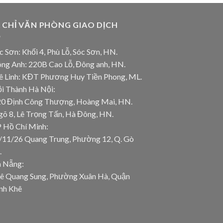
A CHỈ VĂN PHÒNG GIAO DỊCH
c Sơn: Khối 4, Phù Lỗ, Sóc Sơn, HN.
ông Anh: 220B Cao Lỗ, Đông anh, HN.
ê Linh: KĐT Phương Huy Tiền Phong, ML.
ội Thành Hà Nội:
20 Định Công Thượng, Hoàng Mai, HN.
gõ 8, Lê Trọng Tấn, Hà Đông, HN.
P Hồ Chí Minh:
/11/26 Quang Trung, Phường 12, Q. Gò
.
à Nẵng:
Lê Quang Sung, Phường Xuân Hà, Quận
nh Khê