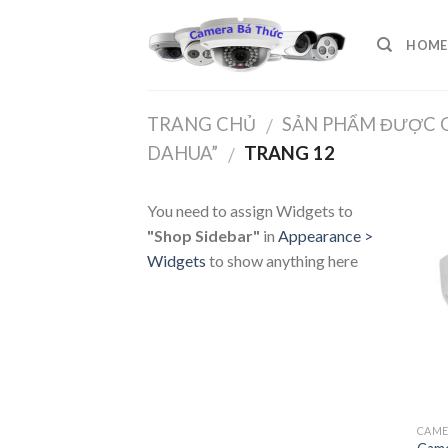
Skip
to
HOME
content
TRANG CHỦ
SẢN PHẨM ĐƯỢC 
/
DAHUA”
TRANG 12
/
You need to assign Widgets to
"Shop Sidebar"
in
Appearance >
Widgets
to show anything here
CAM