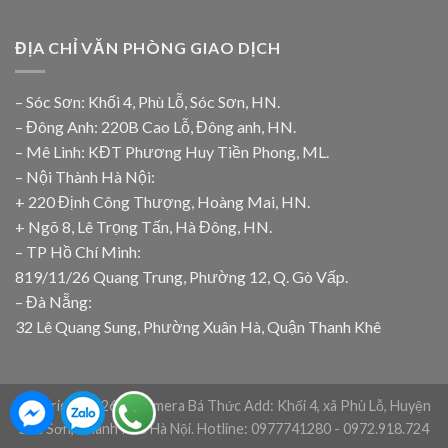
ĐỊA CHỈ VĂN PHÒNG GIAO DỊCH
– Sóc Sơn: Khối 4, Phù Lỗ, Sóc Sơn, HN.
– Đông Anh: 220B Cao Lỗ, Đông anh, HN.
– Mê Linh: KĐT Phương Huy Tiền Phong, ML.
– Nội Thành Hà Nội:
+ 220 Định Công Thượng, Hoàng Mai, HN.
+ Ngõ 8, Lê Trọng Tấn, Hà Đông, HN.
– TP Hồ Chí Minh:
819/11/26 Quang Trung, Phường 12, Q. Gò Vấp.
– Đà Nẵng:
32 Lê Quang Sung, Phường Xuân Hà, Quận Thanh Khê
Copyright 2026 © Camera Bá Thức Add: Khối 4, xã Phù Lỗ, Huyện
Sóc Sơn, Thành Phố Hà Nội. Hotline: 0977741280 - 0972.918.724