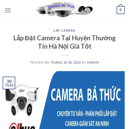
Skip
0
to
content
LẮP CAMERA
Lắp Đặt Camera Tại Huyện Thường
Tín Hà Nội Giá Tốt
POSTED ON
THÁNG 10 30, 2023
BY
ADMIN
30
Th10