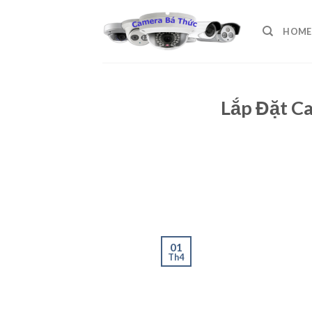
Skip
to
HOME
content
Lắp Đặt C
01
Th4