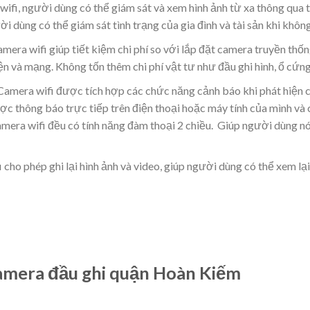
wifi, người dùng có thể giám sát và xem hình ảnh từ xa thông qua t
i dùng có thể giám sát tình trạng của gia đình và tài sản khi không
camera wifi giúp tiết kiệm chi phí so với lắp đặt camera truyền th
iện và mạng. Không tốn thêm chi phí vật tư như đầu ghi hình, ổ cứn
amera wifi được tích hợp các chức năng cảnh báo khi phát hiện 
 thông báo trực tiếp trên điện thoại hoặc máy tính của mình và 
camera wifi đều có tính năng đàm thoại 2 chiều. Giúp người dùng nó
i cho phép ghi lại hình ảnh và video, giúp người dùng có thể xem lạ
camera đầu ghi quận Hoàn Kiếm