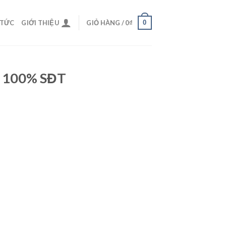
0
 TỨC
GIỚI THIỆU
GIỎ HÀNG /
0
₫
t 100% SĐT