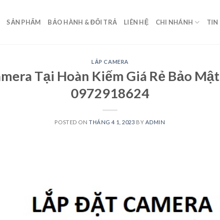
SẢN PHẨM
BẢO HÀNH & ĐỔI TRẢ
LIÊN HỆ
CHI NHÁNH
TIN
LẮP CAMERA
amera Tại Hoàn Kiếm Giá Rẻ Bảo Mậ
0972918624
POSTED ON
THÁNG 4 1, 2023
BY
ADMIN