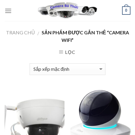
Skip
0
to
content
TRANG CHỦ
SẢN PHẨM ĐƯỢC GẮN THẺ “CAMERA
/
WIFI”
LỌC