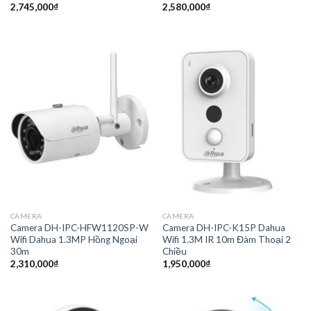
2,745,000
₫
2,580,000
₫
CAMERA
CAMERA
Camera DH-IPC-HFW1120SP-W
Camera DH-IPC-K15P Dahua
Wifi Dahua 1.3MP Hồng Ngoại
Wifi 1.3M IR 10m Đàm Thoại 2
30m
Chiều
2,310,000
₫
1,950,000
₫