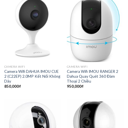
CAMERA WIFI
CAMERA WIFI
Camera Wifi DAHUA IMOU CUE
Camera Wifi IMOU RANGER 2
2 (C22EP) 2.0MP Kết Nối Không
Dahua Quay Quét 360 Đàm
Dây
Thoại 2 Chiều
850,000
₫
950,000
₫