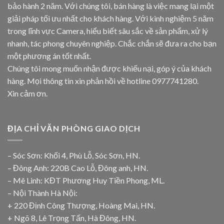
bảo hành 2 năm. Với chúng tôi, bán hàng là việc mang lại một
giải pháp tối ưu nhất cho khách hàng. Với kinh nghiệm 5 năm
trong lĩnh vực Camera, hiểu biết sâu sắc về sản phẩm, xử lý
nhanh, tác phong chuyên nghiệp. Chắc chắn sẽ đưa ra cho bạn
một phương án tốt nhất.
Chúng tôi mong muốn nhận được khiếu nại, góp ý của khách
hàng. Mọi thông tin xin phản hồi về hotline
0977741280
.
Xin cảm ơn.
ĐỊA CHỈ VĂN PHÒNG GIAO DỊCH
– Sóc Sơn: Khối 4, Phù Lỗ, Sóc Sơn, HN.
– Đông Anh: 220B Cao Lỗ, Đông anh, HN.
– Mê Linh: KĐT Phương Huy Tiền Phong, ML.
– Nội Thành Hà Nội:
+ 220 Định Công Thượng, Hoàng Mai, HN.
+ Ngõ 8, Lê Trọng Tấn, Hà Đông, HN.