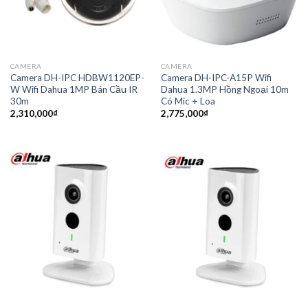
CAMERA
CAMERA
Camera DH-IPC HDBW1120EP-
Camera DH-IPC-A15P Wifi
W Wifi Dahua 1MP Bán Cầu IR
Dahua 1.3MP Hồng Ngoại 10m
30m
Có Mic + Loa
2,310,000
₫
2,775,000
₫