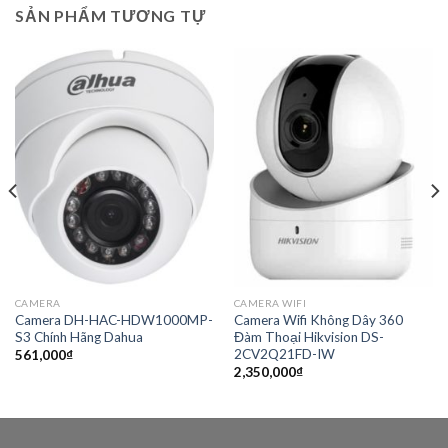
SẢN PHẨM TƯƠNG TỰ
CAMERA
CAMERA WIFI
Camera DH-HAC-HDW1000MP-
Camera Wifi Không Dây 360
S3 Chính Hãng Dahua
Đàm Thoại Hikvision DS-
2CV2Q21FD-IW
561,000
₫
2,350,000
₫