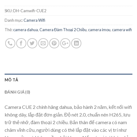
SKU:
DH-Camwifi-CUE2
Danh mục:
Camera Wifi
Thẻ:
camera dahua
,
Camera Đàm Thoại 2 Chiều
,
camera imou
,
camera wifi
MÔ TẢ
ĐÁNH GIÁ (0)
Camera CUE 2 chính hãng dahua, bảo hành 2 năm, kết nối wifi
không dây, lắp đặt đơn giản. Độ nét 2.0, chuẩn nén H265, lưu
trữ thẻ nhớ, đàm thoại 2 chiều. Bản thân đế camera có nam
châm vĩnh cữu, người dùng có thê lắp đặt vào các vị trí như