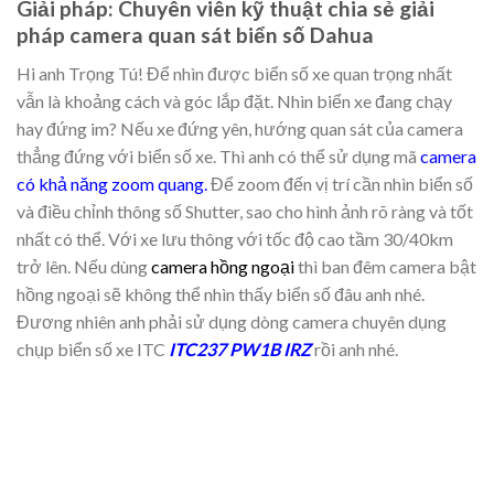
Giải pháp: Chuyên viên kỹ thuật chia sẻ giải
pháp camera quan sát biển số Dahua
Hi anh Trọng Tú! Để nhìn được biển số xe quan trọng nhất
vẫn là khoảng cách và góc lắp đặt. Nhìn biển xe đang chạy
hay đứng im? Nếu xe đứng yên, hướng quan sát của camera
thẳng đứng với biển số xe. Thì anh có thể sử dụng mã
camera
có khả năng zoom quang.
Để zoom đến vị trí cần nhìn biển số
và điều chỉnh thông số Shutter, sao cho hình ảnh rõ ràng và tốt
nhất có thể. Với xe lưu thông với tốc độ cao tầm 30/40km
trở lên. Nếu dùng
camera hồng ngoại
thì ban đêm camera bật
hồng ngoại sẽ không thể nhìn thấy biển số đâu anh nhé.
Đương nhiên anh phải sử dụng dòng camera chuyên dụng
chụp biển số xe ITC
ITC237 PW1B IRZ
rồi anh nhé.