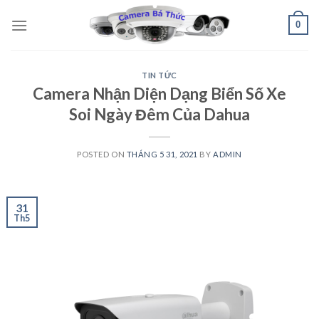
Skip
0
to
content
TIN TỨC
Camera Nhận Diện Dạng Biển Số Xe
Soi Ngày Đêm Của Dahua
POSTED ON
THÁNG 5 31, 2021
BY
ADMIN
31
Th5