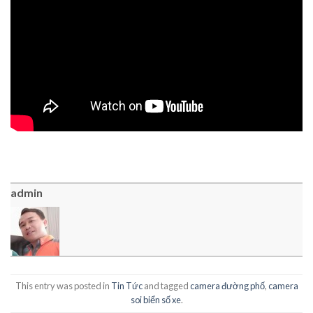
admin
This entry was posted in
Tin Tức
and tagged
camera đường phố
,
camera
soi biển số xe
.