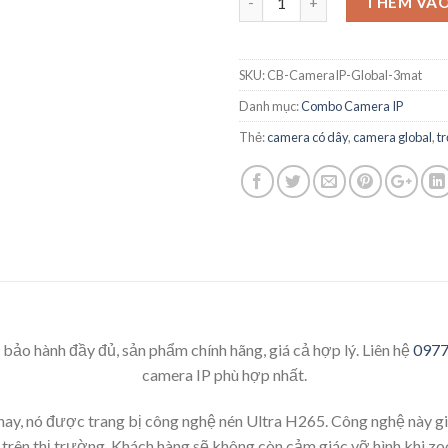
THÊM VÀO
SKU:
CB-CameraIP-Global-3mat
Danh mục:
Combo Camera IP
Thẻ:
camera có dây
,
camera global
,
t
 bảo hành đầy đủ, sản phẩm chính hãng, giá cả hợp lý. Liên hệ
097
camera IP phù hợp nhất.
ay, nó được trang bị công nghệ nén Ultra H265. Công nghệ này gi
rên thị trường. Khách hàng sẽ không còn cảm giác vỡ hình khi zoom