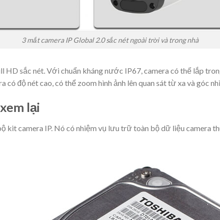
3 mắt camera IP Global 2.0 sắc nét ngoài trời và trong nhà
ull HD sắc nét. Với chuẩn kháng nước IP67, camera có thể lắp tro
 có độ nét cao, có thể zoom hình ảnh lên quan sát từ xa và góc nhì
xem lại
 bộ kit camera IP. Nó có nhiệm vụ lưu trữ toàn bộ dữ liệu camera 