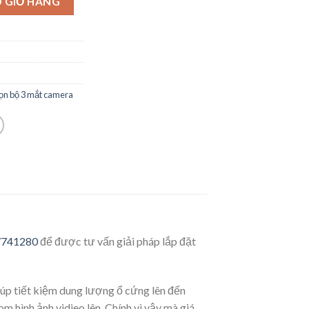
 GIỎ HÀNG
rọn bộ 3 mắt camera
7741280
để được tư vấn giải pháp lắp đặt
úp tiết kiệm dung lượng ổ cứng lên đến
 hình ảnh vidieo lên. Chính vì vậy mà giá