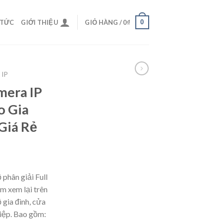
0
 TỨC
GIỚI THIỆU
GIỎ HÀNG /
0
₫
IP
mera IP
o Gia
Giá Rẻ
 phân giải Full
m xem lại trên
 gia đình, cửa
iệp. Bao gồm: