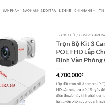
SẢN PHẨM
BẢO HÀNH & ĐỔI TRẢ
LIÊN HỆ
CHI NHÁNH
TIN
TRANG CHỦ
COMBO CAMERA 
/
Trọn Bộ Kit 3 Ca
POE FHD Lắp Ch
Đình Văn Phòng 
4,700,000
₫
Lắp đặt trọn bộ 3 camera IP độ
HD sắc nét, lưu trữ 15 ngày đê
điện thoại, máy tính phù hợp hộ
hàng, văn phòng cty doanh ngh