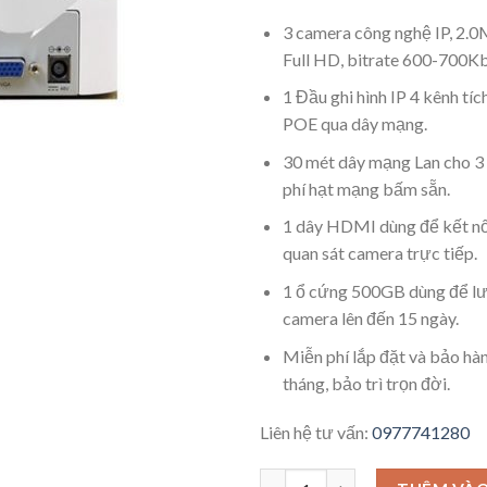
3 camera công nghệ IP, 2.0
Full HD, bitrate 600-700K
1 Đầu ghi hình IP 4 kênh tí
POE qua dây mạng.
30 mét dây mạng Lan cho 3
phí hạt mạng bấm sẵn.
1 dây HDMI dùng để kết nối 
quan sát camera trực tiếp.
1 ổ cứng 500GB dùng để lưu
camera lên đến 15 ngày.
Miễn phí lắp đặt và bảo hàn
tháng, bảo trì trọn đời.
Liên hệ tư vấn:
0977741280