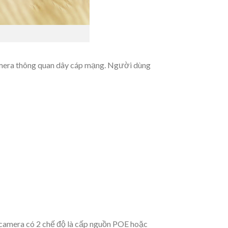
camera thông quan dây cáp mạng. Người dùng
t camera có 2 chế độ là cấp nguồn POE hoặc