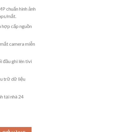
MP chuẩn hình ảnh
bps/mắt.
ch hợp cấp nguồn
 mắt camera miễn
đầu ghi lên tivi
 trữ dữ liệu
h tại nhà 24