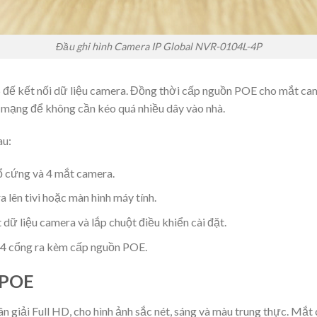
Đầu ghi hình Camera IP Global NVR-0104L-4P
45 đế kết nối dữ liệu camera. Đồng thời cấp nguồn POE cho mắt 
a mạng để không cần kéo quá nhiều dây vào nhà.
au:
ổ cứng và 4 mắt camera.
ên tivi hoặc màn hình máy tính.
 dữ liệu camera và lắp chuột điều khiển cài đặt.
 4 cổng ra kèm cấp nguồn POE.
 POE
ân giải Full HD, cho hình ảnh sắc nét, sáng và màu trung thực. Mắ