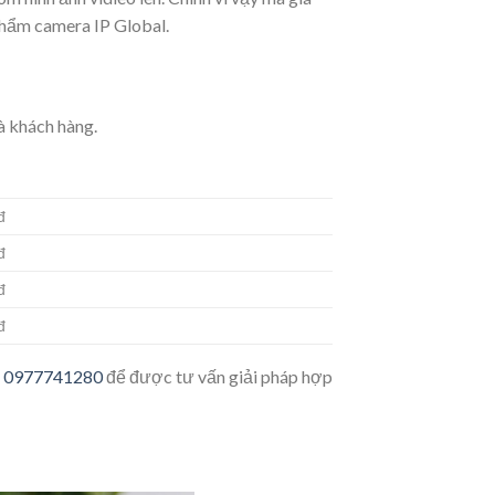
phẩm camera IP Global.
à khách hàng.
đ
đ
đ
đ
e
0977741280
để được tư vấn giải pháp hợp